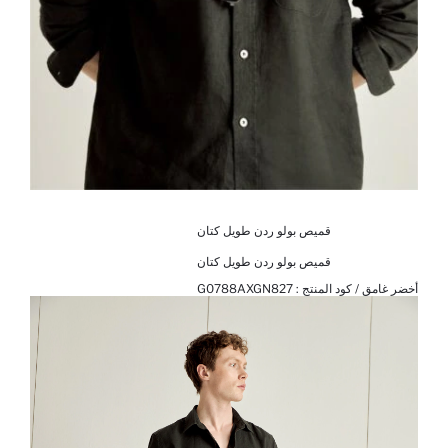
قميص بولو ردن طويل كتان
قميص بولو ردن طويل كتان
أخضر غامق / كود المنتج :
G0788AXGN827