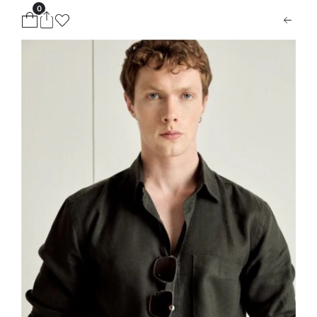
0
ion