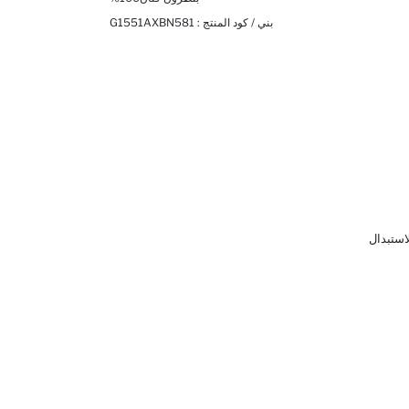
بني / كود المنتج :
G1551AXBN581
لاستبدال