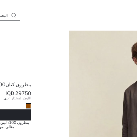
بنطرون كتان100%
29750 IQD
اللون المختار :
بني
نف
مثالي لمو