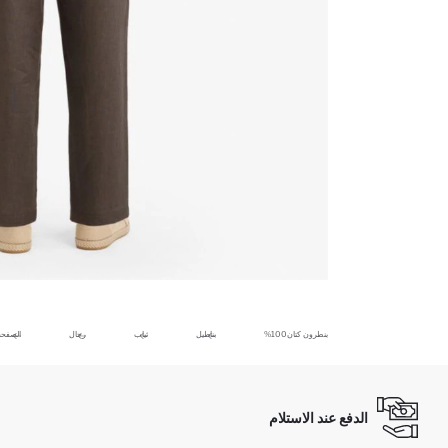
بنطرون كتان100%
بناطيل
ثياب
رجال
الصفحة 
الدفع عند الاستلام