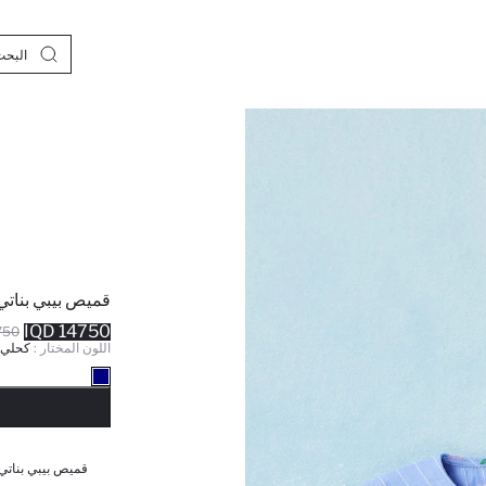
قميص بيبي بنات
14750 IQD
0 IQD
اللون المختار :
كحلي
نف
قميص بيبي بناتي