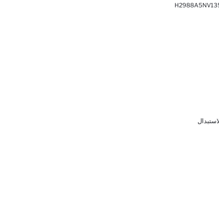
H2988A5NV13
لاستبدال