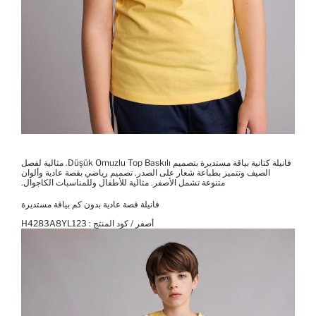
فانيلة كتانية بياقة مستديرة بتصميم Düşük Omuzlu Top Baskılı. مثالية لفصل
الصيف وتتميز بطباعة شعار على الصدر. تصميم رياضي بقصة عادية وألوان
متنوعة تشمل الأصفر. مثالية للأطفال وللمناسبات الكاجوال.
فانيلة قصة عادية بدون كم بياقة مستديرة
أصفر / كود المنتج :
H4283A8YL123