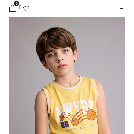
0
ion