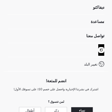
ديفاكتو
مؤسسي
مساعدة
تعرف علينا
الموارد البشرية
أسئلة تم تكرارها مؤخراً
تواصل معنا
GIFT CLUB
عمليات الارجاع و الاستبدال السهلة
تتبع الشحنة
نموذج الاتصال
كيف يمكنك التسوق في ديفاكتو ؟
خدمة العملاء
WhatsApp +90 850 811 7300
تغيير البلد
انضم للمتعة!
اشترك في نشرتنا الإخبارية واحصل على خصم 10٪ على تسوقك الأول!
لمن تتسوق ؟
ذكر
أطفال
نساء