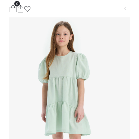
0
ion