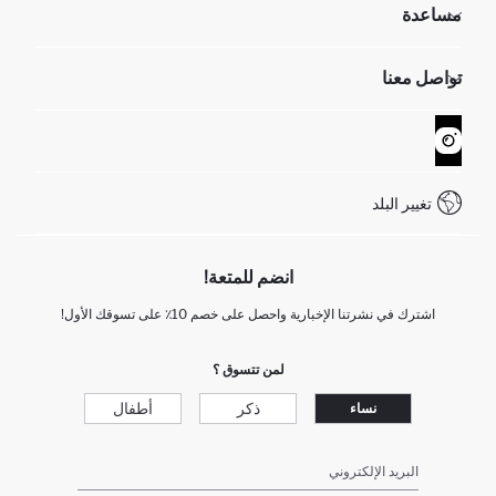
مساعدة
تعرف علينا
الموارد البشرية
أسئلة تم تكرارها مؤخراً
تواصل معنا
GIFT CLUB
عمليات الارجاع و الاستبدال السهلة
تتبع الشحنة
نموذج الاتصال
كيف يمكنك التسوق في ديفاكتو ؟
خدمة العملاء
WhatsApp +90 850 811 7300
تغيير البلد
انضم للمتعة!
اشترك في نشرتنا الإخبارية واحصل على خصم 10٪ على تسوقك الأول!
لمن تتسوق ؟
ذكر
أطفال
نساء
البريد الإلكتروني