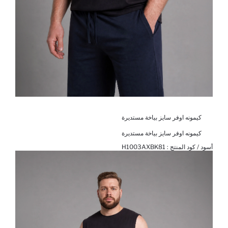
كيمونه اوفر سايز بياخة مستديرة
كيمونه اوفر سايز بياخة مستديرة
أسود / كود المنتج :
H1003AXBK81