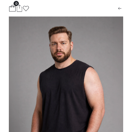
0
ion