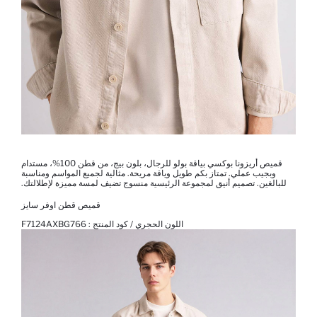
قميص أريزونا بوكسي بياقة بولو للرجال، بلون بيج، من قطن 100%، مستدام
وبجيب عملي. تمتاز بكم طويل وياقة مريحة. مثالية لجميع المواسم ومناسبة
للبالغين. تصميم أنيق لمجموعة الرئيسية منسوج تضيف لمسة مميزة لإطلالتك.
قميص قطن اوفر سايز
اللون الحجري / كود المنتج :
F7124AXBG766