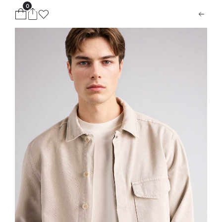
0
ion