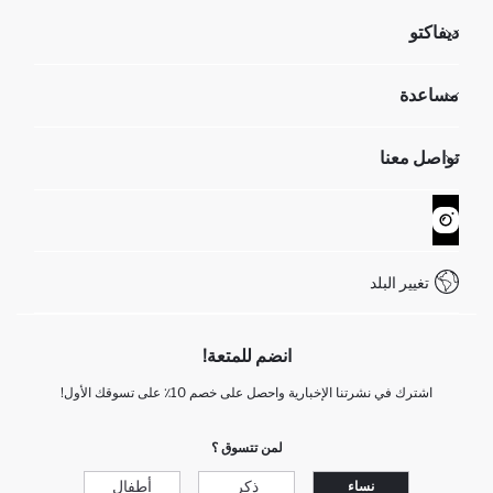
ديفاكتو
مؤسسي
مساعدة
تعرف علينا
الموارد البشرية
أسئلة تم تكرارها مؤخراً
تواصل معنا
GIFT CLUB
عمليات الارجاع و الاستبدال السهلة
تتبع الشحنة
نموذج الاتصال
كيف يمكنك التسوق في ديفاكتو ؟
خدمة العملاء
WhatsApp +90 850 811 7300
تغيير البلد
انضم للمتعة!
اشترك في نشرتنا الإخبارية واحصل على خصم 10٪ على تسوقك الأول!
لمن تتسوق ؟
ذكر
أطفال
نساء