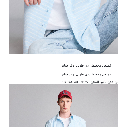
قميص مخطط ردن طويل اوفر سايز
قميص مخطط ردن طويل اوفر سايز
بيج فاتح / كود المنتج :
H3133AXER105