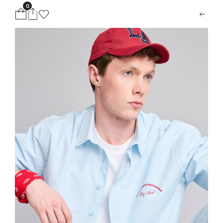
0
ion