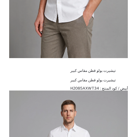
تيشيرت بولو قطن مقاس كبير
تيشيرت بولو قطن مقاس كبير
أبيض / كود المنتج :
H2085AXWT34