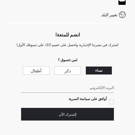
WhatsApp +90 850 811 7300
تغيير البلد
انضم للمتعة!
اشترك في نشرتنا الإخبارية واحصل على خصم 10٪ على تسوقك الأول!
لمن تتسوق ؟
ذكر
أطفال
نساء
البريد الإلكتروني
أوافق على سياسة السرية
!إشترك الآن