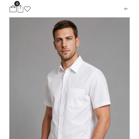
0
ion