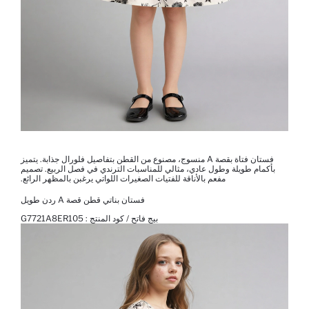
فستان فتاة بقصة A منسوج، مصنوع من القطن بتفاصيل فلورال جذابة. يتميز
بأكمام طويلة وطول عادي، مثالي للمناسبات الترندي في فصل الربيع. تصميم
مفعم بالأناقة للفتيات الصغيرات اللواتي يرغبن بالمظهر الرائع.
فستان بناتي قطن قصة A ردن طويل
بيج فاتح / كود المنتج :
G7721A8ER105