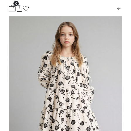
0
ion