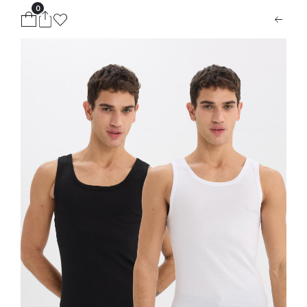
0
ion