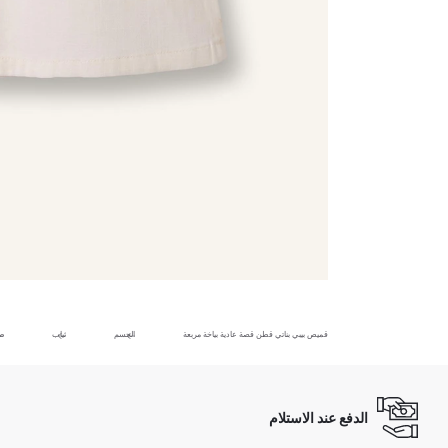
قميص بيبي بناتي قطن قصة عادية بياخة مربعة
الجسم
ثياب
ط
الدفع عند الاستلام