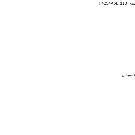
نتج :
H4254A5ER110
لاستبدال