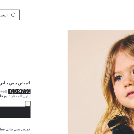
قميص بيبي بناتي
9750 IQD
50 IQD
اللون المختار :
بيج فا
نف
قميص بيبي بناتي قطن