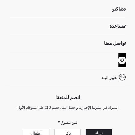
ديفاكتو
مؤسسي
مساعدة
تعرف علينا
الموارد البشرية
أسئلة تم تكرارها مؤخراً
تواصل معنا
GIFT CLUB
عمليات الارجاع و الاستبدال السهلة
تتبع الشحنة
نموذج الاتصال
كيف يمكنك التسوق في ديفاكتو ؟
خدمة العملاء
WhatsApp +90 850 811 7300
تغيير البلد
انضم للمتعة!
اشترك في نشرتنا الإخبارية واحصل على خصم 10٪ على تسوقك الأول!
لمن تتسوق ؟
ذكر
أطفال
نساء