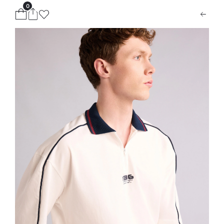
0
ion