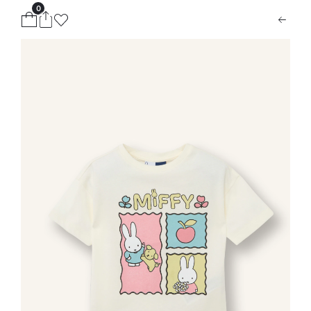
0
ion