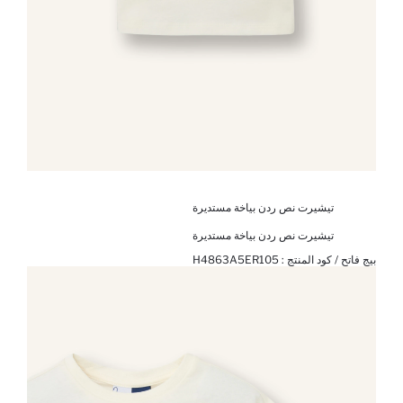
تيشيرت نص ردن بياخة مستديرة
تيشيرت نص ردن بياخة مستديرة
بيج فاتح / كود المنتج :
H4863A5ER105