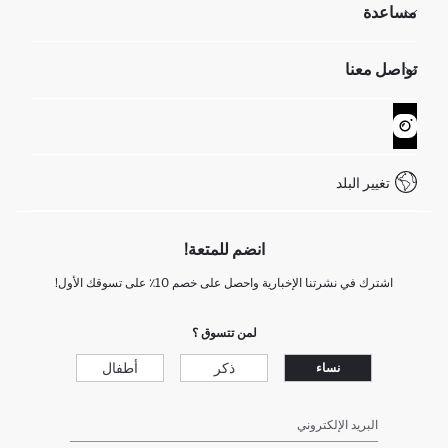
مساعدة
تعرف علينا
الموارد البشرية
أسئلة تم تكرارها مؤخراً
تواصل معنا
GIFT CLUB
عمليات الارجاع و الاستبدال السهلة
تتبع الشحنة
نموذج الاتصال
كيف يمكنك التسوق في ديفاكتو ؟
خدمة العملاء
WhatsApp +90 850 811 7300
تغيير البلد
انضم للمتعة!
اشترك في نشرتنا الإخبارية واحصل على خصم 10٪ على تسوقك الأول!
لمن تتسوق ؟
ذكر
أطفال
نساء
البريد الإلكتروني