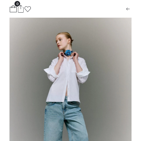
0
ion