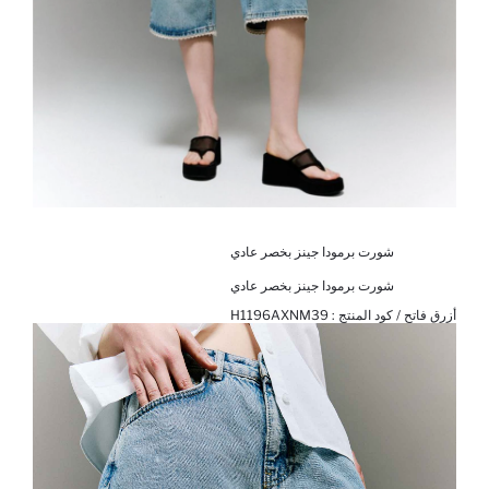
شورت برمودا جينز بخصر عادي
شورت برمودا جينز بخصر عادي
أزرق فاتح / كود المنتج :
H1196AXNM39