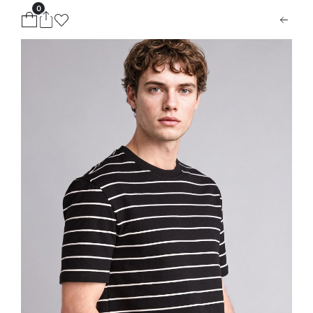
0
ion