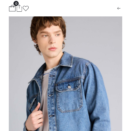
0
ion