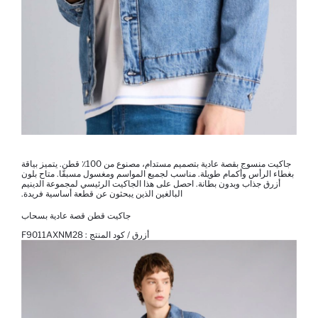
جاكيت منسوج بقصة عادية بتصميم مستدام، مصنوع من 100٪ قطن. يتميز بياقة
بغطاء الرأس وأكمام طويلة. مناسب لجميع المواسم ومغسول مسبقًا. متاح بلون
أزرق جذاب وبدون بطانة. احصل على هذا الجاكيت الرئيسي لمجموعة الدينيم
البالغين الذين يبحثون عن قطعة أساسية فريدة.
جاكيت قطن قصة عادية بسحاب
أزرق / كود المنتج :
F9011AXNM28