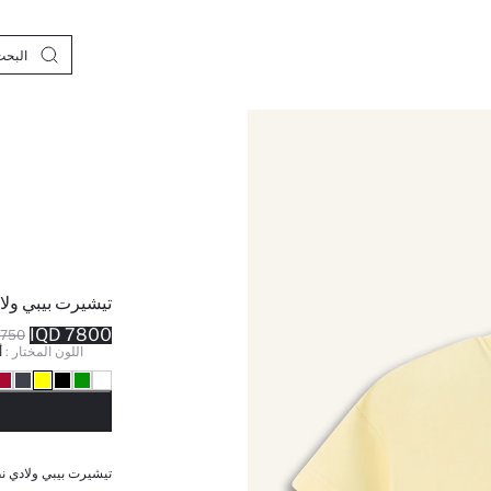
تيشيرت بيبي ول
7800 IQD
50 IQD
اللون المختار :
أ
نف
تيشيرت بيبي ولادي ن