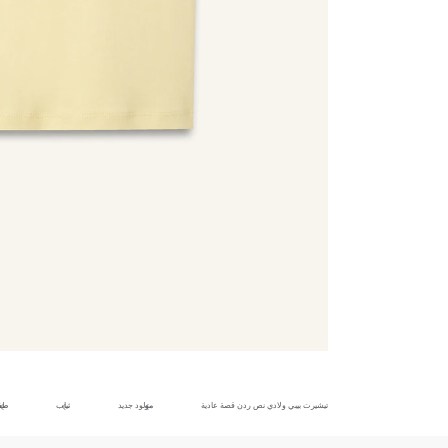
تيشيرت بيبي ولادي نص ردن قصة عادية
مولود جديد
ثياب
طف