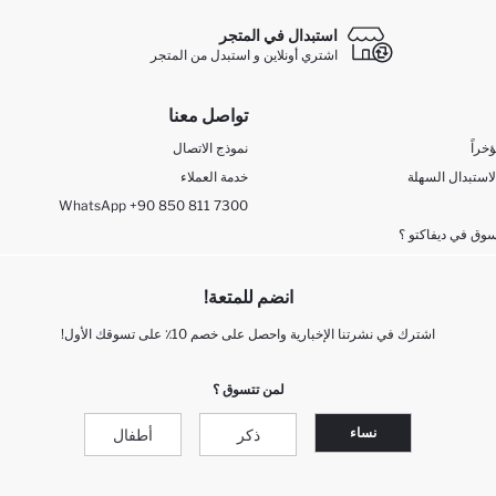
استبدال في المتجر
اشتري أونلاين و استبدل من المتجر
تواصل معنا
خراً
نموذج الاتصال
لاستبدال السهلة
خدمة العملاء
WhatsApp +90 850 811 7300
وق في ديفاكتو ؟
انضم للمتعة!
اشترك في نشرتنا الإخبارية واحصل على خصم 10٪ على تسوقك الأول!
لمن تتسوق ؟
نساء
ذكر
أطفال