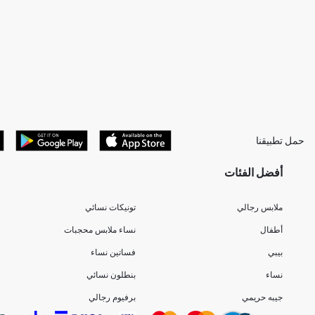
حمل تطبيقنا
أفضل الفئات
ملابس رجالي
تونيكات نسائي
أطفال
نساء ملابس محجبات
بيبي
فساتين نساء
نساء
بنطلون نسائي
جيبه حريمي
برفيوم رجالي