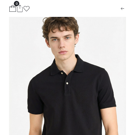
0
ion