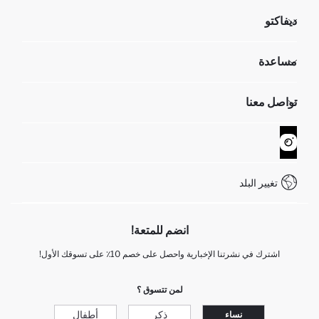
ديفاكتو
مؤسسي
مساعدة
تعرف علينا
الموارد البشرية
أسئلة تم تكرارها مؤخراً
تواصل معنا
GIFT CLUB
عمليات الارجاع و الاستبدال السهلة
تتبع الشحنة
نموذج الاتصال
كيف يمكنك التسوق في ديفاكتو ؟
خدمة العملاء
WhatsApp +90 850 811 7300
تغيير البلد
انضم للمتعة!
اشترك في نشرتنا الإخبارية واحصل على خصم 10٪ على تسوقك الأول!
لمن تتسوق ؟
ذكر
أطفال
نساء