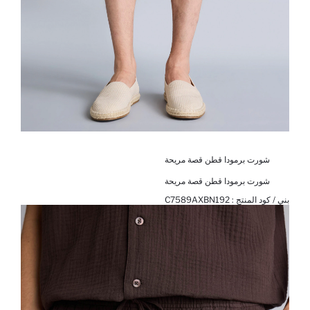
شورت برمودا قطن قصة مريحة
شورت برمودا قطن قصة مريحة
بني / كود المنتج :
C7589AXBN192