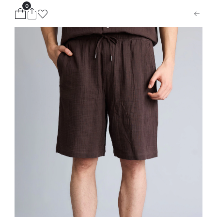
0
ion