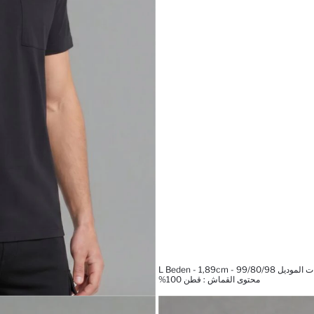
 L Beden - 1,89cm - 99/80/98
محتوى القماش : قطن 100%