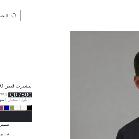
تيشيرت قطن 100%
7800 IQD
50 IQD
اللون المختار :
أسو
نف
تيشيرت 
تيشيرت 