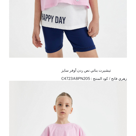
تيشيرت بناتي نص ردن أوفر سايز
زهري فاتح / كود المنتج :
C4723A8PN205