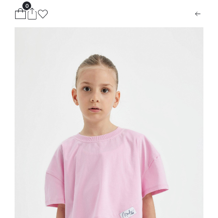
0
ion