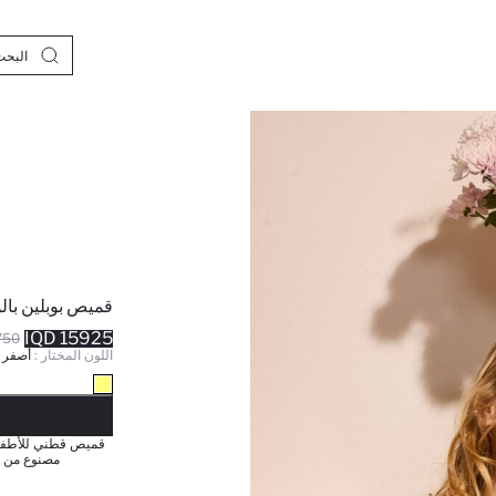
قميص بوبلين بال
15925 IQD
0 IQD
اللون المختار :
أصفر ف
نف
مصنوع من ا