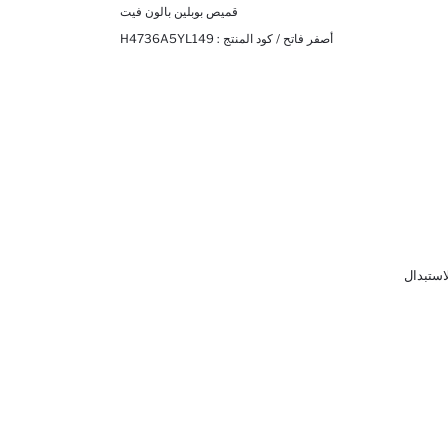
قميص بوبلين بالون فيت
أصفر فاتح / كود المنتج :
H4736A5YL149
لاستبدال