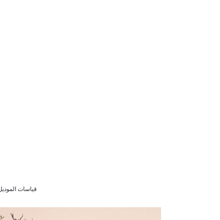
قياسات الموديل (98 سم) 2/3 سنوات  - 3,00cm/14