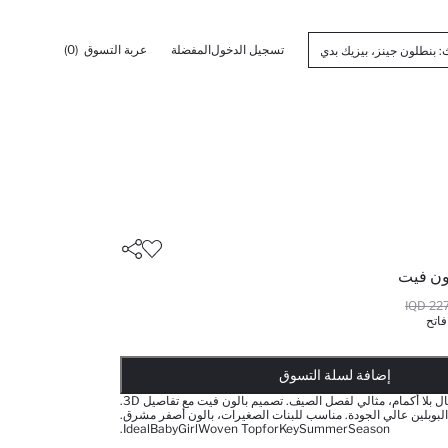
تسجيل الدخول
المفضلة
عربة التسوق
(0)
ون فيت
2275
اتح
أضيف إلى قائمة تذكير
يضاف المنتج إلى سلة التسوق
تمت إضافة المنتج إلى سلة التسوق
ذت الكمية ... إخبارعندما يكون في المخزن
إضافة لسلة التسوق
قميص قطني للأطفال بلا أكمام، مثالي لفصل الصيف. تصميم بالون فيت مع تفاصيل 3D.
لبوبلين عالي الجودة. مناسب للبنات الصغيرات، بالون أصفر مشرق.
IdealBabyGirlWoven TopforKeySummerSeason.