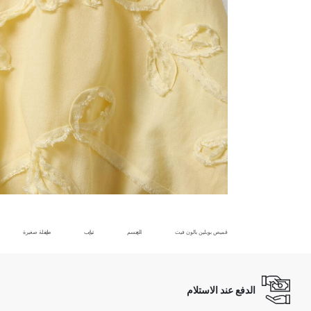
قميص بوبلين بالون فيت
الجسم
ثياب
طفلة صغيرة
الدفع عند الاستلام