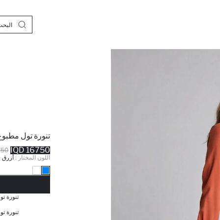
تنورة تول مطبوع
16750 IQD
0 IQD
اللون المختار :
أزرق
نف
تنورة تو
تنورة تو