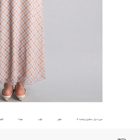
تنورة تول مطبوع وقصة A
تنانير
ثياب
نساء
الص