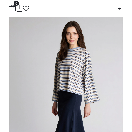
0
ion