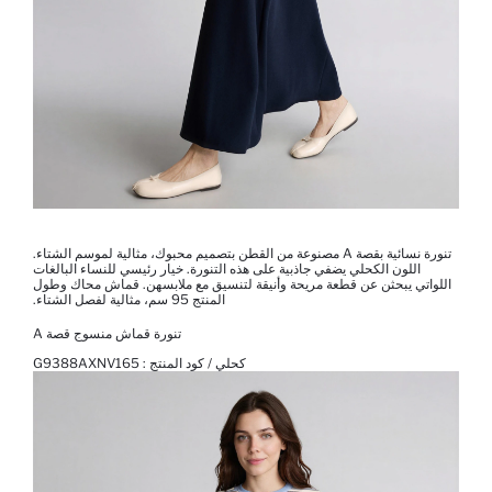
تنورة نسائية بقصة A مصنوعة من القطن بتصميم محبوك، مثالية لموسم الشتاء.
اللون الكحلي يضفي جاذبية على هذه التنورة. خيار رئيسي للنساء البالغات
اللواتي يبحثن عن قطعة مريحة وأنيقة لتنسيق مع ملابسهن. قماش محاك وطول
المنتج 95 سم، مثالية لفصل الشتاء.
تنورة قماش منسوج قصة A
كحلي / كود المنتج :
G9388AXNV165