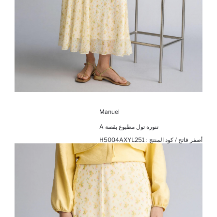
Manuel
تنورة تول مطبوع بقصة A
أصفر فاتح / كود المنتج :
H5004AXYL251