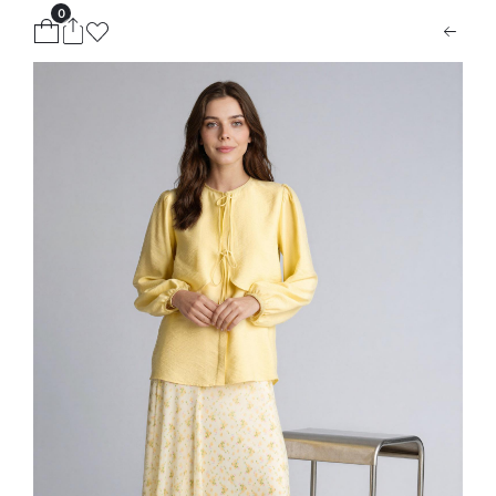
0
ion