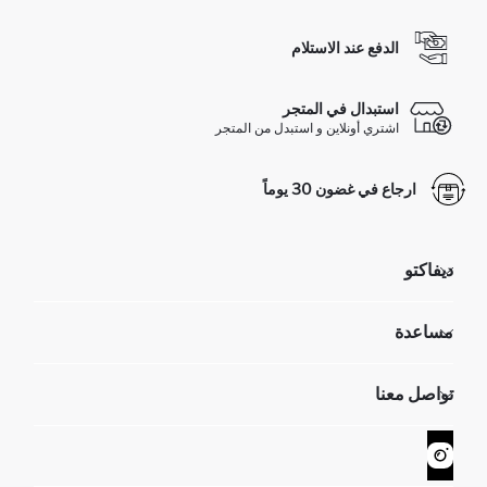
الدفع عند الاستلام
استبدال في المتجر
اشتري أونلاين و استبدل من المتجر
ارجاع في غضون 30 يوماً
ديفاكتو
مؤسسي
مساعدة
تعرف علينا
الموارد البشرية
أسئلة تم تكرارها مؤخراً
تواصل معنا
GIFT CLUB
عمليات الارجاع و الاستبدال السهلة
تتبع الشحنة
نموذج الاتصال
كيف يمكنك التسوق في ديفاكتو ؟
خدمة العملاء