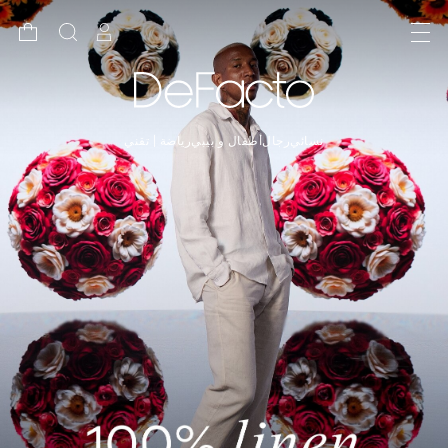
نسائي
رجال
أطفال و بيبي
رياضة | تقني