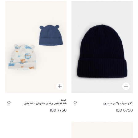
جديد
كلاو صوف ولادي منسوج
شفقة بيبي ولادي منقوش - قطعتين
7750 IQD
6750 IQD