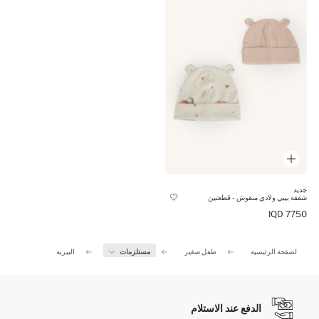
جديد
شفقة بيبي ولادي منقوش - قطعتين
7750 IQD
الصفحة الرئيسية
طفل صغير
مستلزمات
البيريه
الدفع عند الاستلام