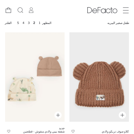
طفل صغير البيريه
المظهر
1
2
3
4
5
الفلتر
جديد
كلاو صوف تريكو ولادي
شفقة بيبي ولادي منقوش - قطعتين