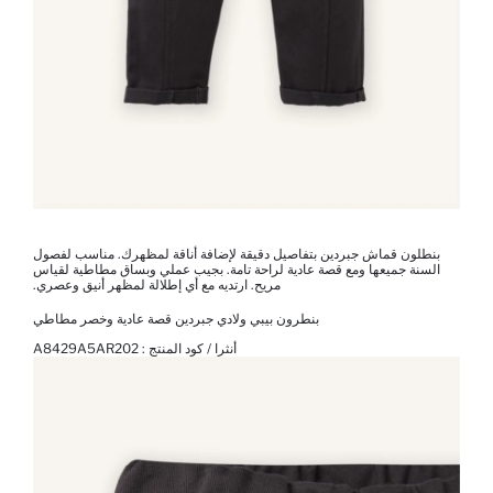
بنطلون قماش جبردين بتفاصيل دقيقة لإضافة أناقة لمظهرك. مناسب لفصول
السنة جميعها ومع قصة عادية لراحة تامة. بجيب عملي وبساق مطاطية لقياس
مريح. ارتديه مع أي إطلالة لمظهر أنيق وعصري.
بنطرون بيبي ولادي جبردين قصة عادية وخصر مطاطي
أنثرا / كود المنتج :
A8429A5AR202