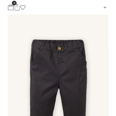
0
ion