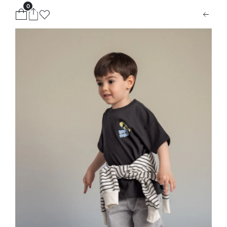
0
ion