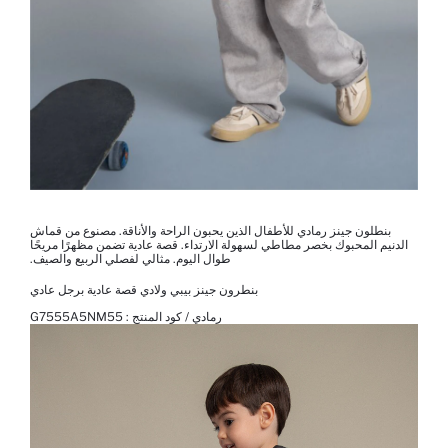
بنطلون جينز رمادي للأطفال الذين يحبون الراحة والأناقة. مصنوع من قماش
الدنيم المحبوك بخصر مطاطي لسهولة الارتداء. قصة عادية تضمن مظهرًا مريحًا
طوال اليوم. مثالي لفصلي الربيع والصيف.
بنطرون جينز بيبي ولادي قصة عادية برجل عادي
رمادي / كود المنتج :
G7555A5NM55