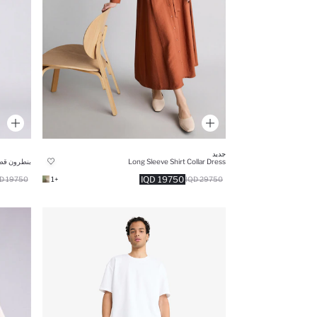
جديد
Long Sleeve Shirt Collar Dress
بنطرون قط
19750 IQD
19750 IQD
+1
29750 IQD