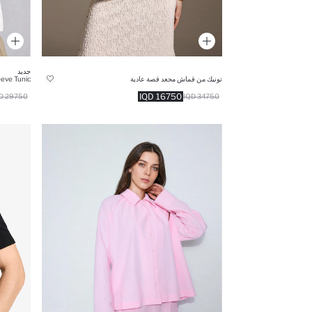
جديد
تونيك من قماش مجعد قصة عادية
eeve Tunic
16750 IQD
29750 IQD
34750 IQD