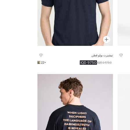
تيشيرت بولو قطن
9750 IQD
+22
14750 IQD