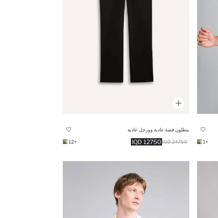
بنطلون قصة عادية وورجل عادية
12750 IQD
+12
24750 IQD
+1