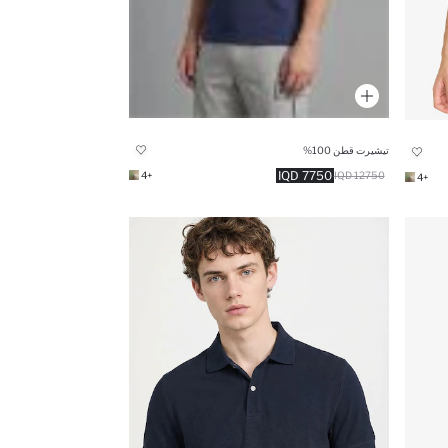
تيشيرت قطن 100%
7750 IQD
+4
12750 IQD
+4