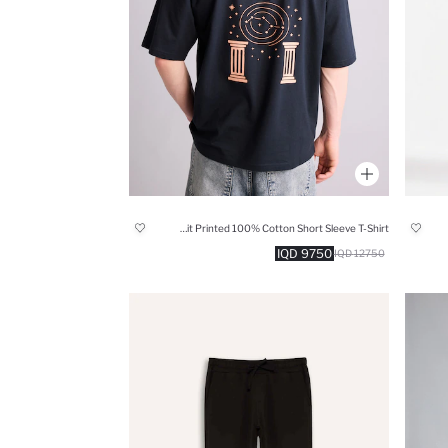
Boxy Fit Printed 100% Cotton Short Sleeve T-Shirt
9750 IQD
12750 IQD