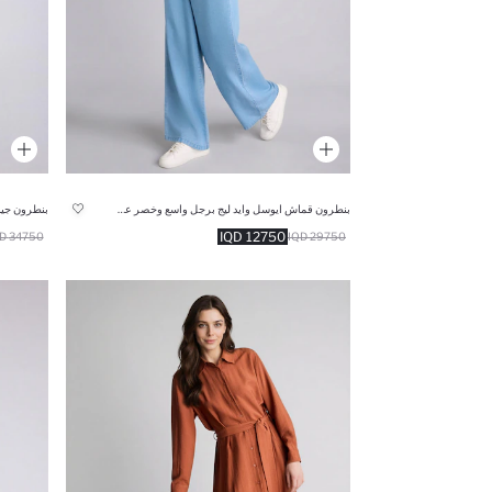
بنطرون قماش ايوسل وايد ليج برجل واسع وخصر عالي
بنطرون جين
12750 IQD
34750 IQD
29750 IQD