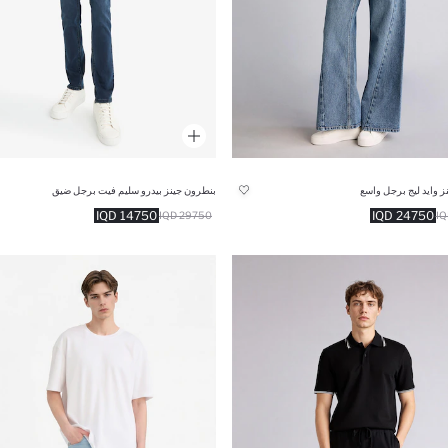
ز وايد ليج برجل واسع
بنطرون جينز بيدرو سليم فيت برجل ضيق
14750 IQD
24750 IQD
29750 IQD