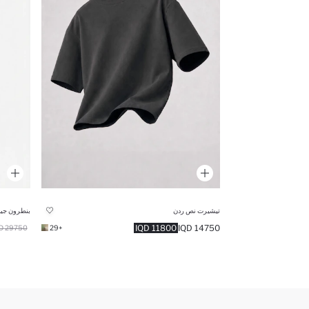
تيشيرت نص ردن
11800 IQD
14750 IQD
29750 IQD
+29