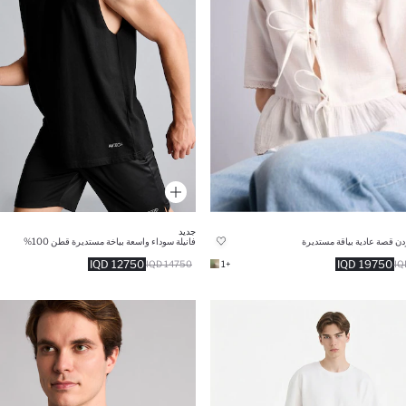
جديد
دن قصة عادية بياقة مستديرة
فانيلة سوداء واسعة بياخة مستديرة قطن 100%
12750 IQD
19750 IQD
14750 IQD
+1