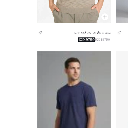
تيشيرت بولو نص ردن قصة عادية
9750 IQD
19750 IQD