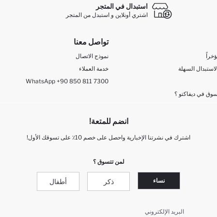
استبدال في المتجر
اشتري أونلاين و استبدل من المتجر
تواصل معنا
خراً
نموذج الاتصال
لاستبدال السهلة
خدمة العملاء
WhatsApp +90 850 811 7300
وق في ديفاكتو ؟
انضم للمتعة!
اشترك في نشرتنا الإخبارية واحصل على خصم 10٪ على تسوقك الأول!
لمن تتسوق ؟
نساء
ذكر
أطفال
البريد الإلكتروني