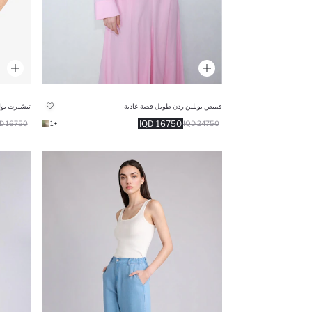
قميص بوبلين ردن طويل قصة عادية
تيشيرت بول
16750 IQD
16750 IQD
+1
24750 IQD