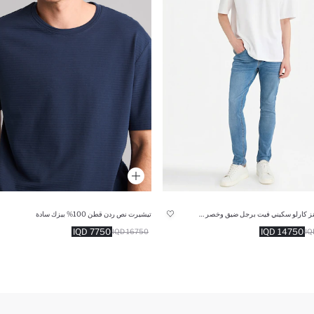
بنطرون جينز كارلو سكيني فيت برجل ضيق وخصر عادي
تيشيرت نص ردن قطن 100% بيزك سادة
7750 IQD
14750 IQD
16750 IQD