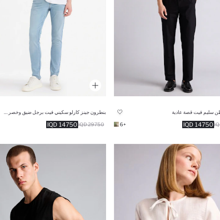
ن سليم فيت قصة عادية
بنطرون جينز كارلو سكيني فيت برجل ضيق وخصر عادي
14750 IQD
14750 IQD
29750 IQD
+6