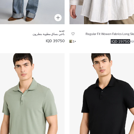
جديد
Regular Fit Wowen Fabrics Long Sl
باجي بساق مطوية بنطرون
39750 IQD
19750 IQD
+1