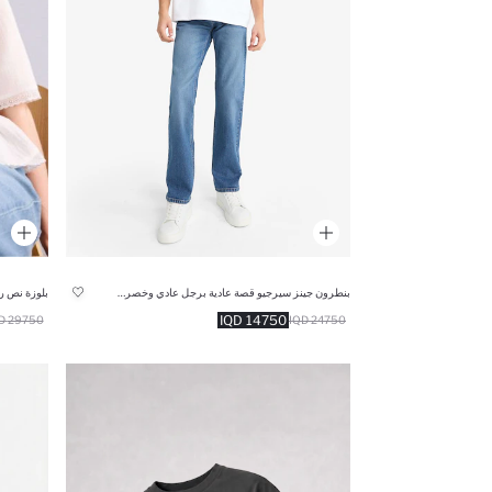
بنطرون جينز سيرجيو قصة عادية برجل عادي وخصر عادي
بلوزة نص ر
14750 IQD
29750 IQD
24750 IQD