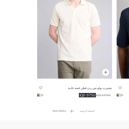
تيشيرت بولو نص ردن قطن قصة عادية
9750 IQD
+1
24750 IQD
+2
الصفحة الرئيسية
Best Sellers