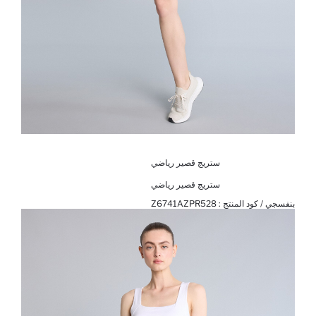
ستريج قصير رياضي
ستريج قصير رياضي
بنفسجي / كود المنتج :
Z6741AZPR528