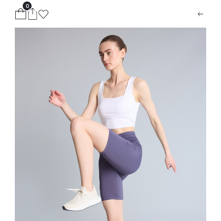
0
ion