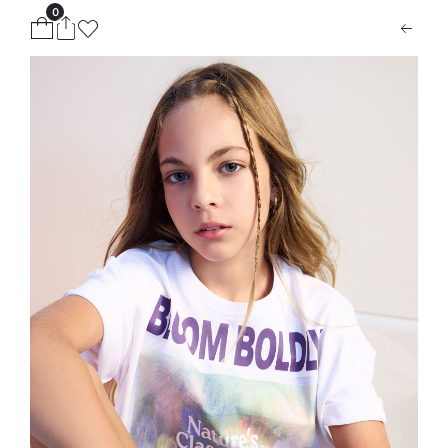
0
ion