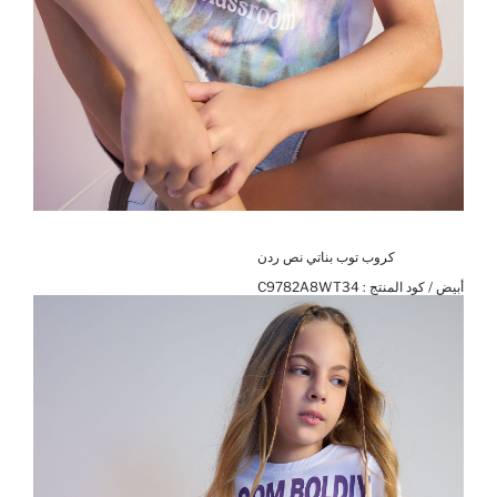
كروب توب بناتي نص ردن
أبيض / كود المنتج :
C9782A8WT34