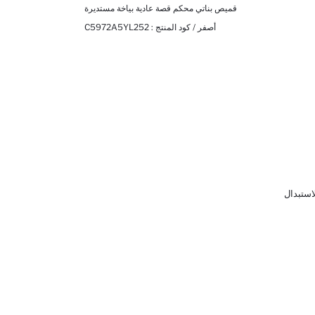
قميص بناتي محكم قصة عادية بياخة مستديرة
أصفر / كود المنتج :
C5972A5YL252
لاستبدال