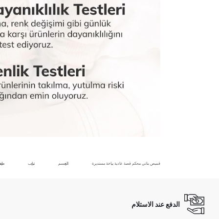
قميص بناتي محكم قصة عادية بياخة مستديرة
الجسم
ثياب
طفل
الدفع عند الاستلام