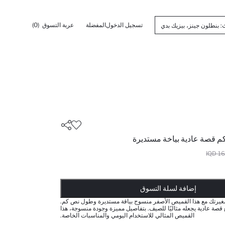
تسجيل الدخول
المفضلة
عربة التسوق
(0)
م قصة عادية بياخة مستديرة
167
أضيف إلى قائمة تذكير
يضاف المنتج إلى سلة التسوق
تمت إضافة المنتج إلى سلة التسوق
ذت الكمية ... إخبارعندما يكون في المخزن
إضافة لسلة التسوق
لصغيرتك مع هذا القميص الأصفر منسوج بياقة مستديرة وطول نص كم.
 عادية يجعله مثاليًا للصيف. بتفاصيل مميزة وجودة منسوجة، هذا
القميص المثالي للاستخدام اليومي والمناسبات الخاصة.