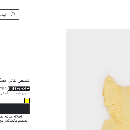
قميص بناتي محك
6588 IQD
50 IQD
اللون المختار :
أصفر
نف
إطلالة مثالية 
تصميم مكشكش مع قصة