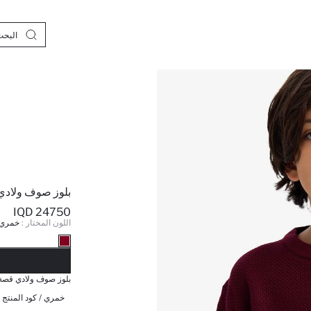
بلوز صوف ولادي 
24750 IQD
اللون المختار :
خمري
نف
بلوز صوف ولادي قصة 
خمري / كود المنتج 