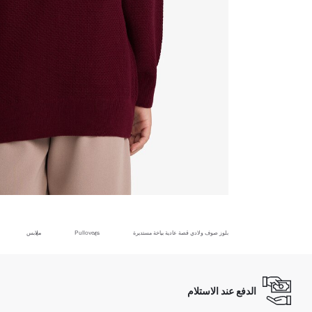
بلوز صوف ولادي قصة عادية بياخة مستديرة
Pullovers
ملابس
الدفع عند الاستلام