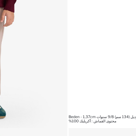
Beden - 1,37c
محتوى القماش : أكريليك 100%