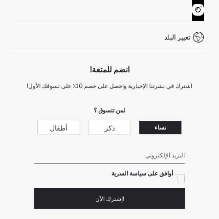
كيف يمكنك التسوق في ديفاكتو ؟
خدمة العملاء
WhatsApp +90 850 811 7300
تغيير البلد
انضم للمتعة!
اشترك في نشرتنا الإخبارية واحصل على خصم 10٪ على تسوقك الأول!
لمن تتسوق ؟
ذكر
أطفال
نساء
البريد الإلكتروني
أوافق على سياسة السرية
!إشترك الآن