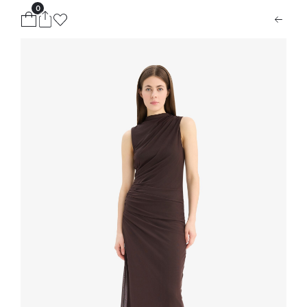
0
ion