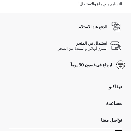
التسليم والإرجاع والاستبدال
الدفع عند الاستلام
استبدال في المتجر
اشتري أونلاين و استبدل من المتجر
ارجاع في غضون 30 يوماً
ديفاكتو
مؤسسي
مساعدة
تعرف علينا
الموارد البشرية
أسئلة تم تكرارها مؤخراً
تواصل معنا
GIFT CLUB
عمليات الارجاع و الاستبدال السهلة
تتبع الشحنة
نموذج الاتصال