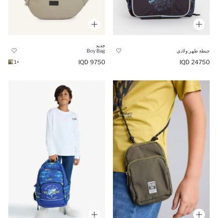
جديد
جنطة ظهر ولادي
Boy Bag
9750 IQD
24750 IQD
+1