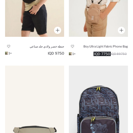
Boy Ultra Light Fabric Phone Bag
جنطة خصر ولادي جلد صناعي
9750 IQD
+1
7750 IQD
+1
89750 IQD