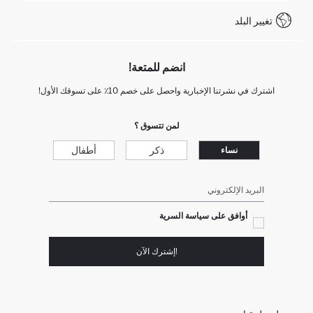
WhatsApp +90 850 811 7300
تغيير البلد
انضم للمتعة!
اشترك في نشرتنا الإخبارية واحصل على خصم 10٪ على تسوقك الأول!
لمن تتسوق ؟
ذكر
أطفال
نساء
البريد الإلكتروني
أوافق على سياسة السرية
!إشترك الآن