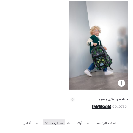
جنطة ظهر ولادي منسوج
12750 IQD
19750 IQD
الصفحة الرئيسية
أولاد
مستلزمات
أكياس