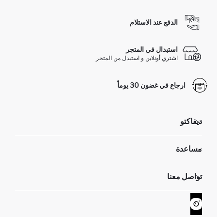
الدفع عند الاستلام
استبدال في المتجر
اشتري أونلاين و استبدل من المتجر
ارجاع في غضون 30 يوماً
ديفاكتو
مؤسسي
مساعدة
تعرف علينا
الموارد البشرية
أسئلة تم تكرارها مؤخراً
تواصل معنا
GIFT CLUB
عمليات الارجاع و الاستبدال السهلة
تتبع الشحنة
نموذج الاتصال
كيف يمكنك التسوق في ديفاكتو ؟
خدمة العملاء