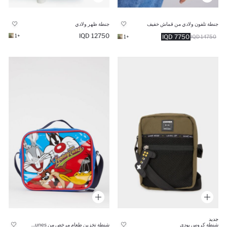
جنطة تلفون ولادي من قماش خفيف
جنطة ظهر ولادي
12750 IQD
+1
7750 IQD
+1
14750 IQD
جديد
شنطة كروس بودي
شنطة تخزين طعام مرخص من Looney Tunes