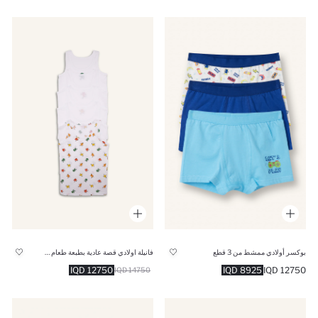
بوكسر أولادي ممشط من 3 قطع
فانيلة اولادي قصة عادية بطبعة طعام - 5 قطع
12750 IQD
8925 IQD
12750 IQD
14750 IQD