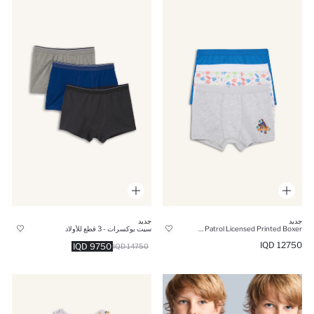
جديد
جديد
Boy 3 piece PAW Patrol Licensed Printed Boxer
سيت بوكسرات - 3 قطع للأولاد
12750 IQD
9750 IQD
14750 IQD