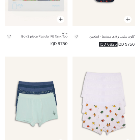
جديد
كلوت سليب ولادي ممشط - قطعتين
Boy 2 piece Regular Fit Tank Top
9750 IQD
6825 IQD
9750 IQD