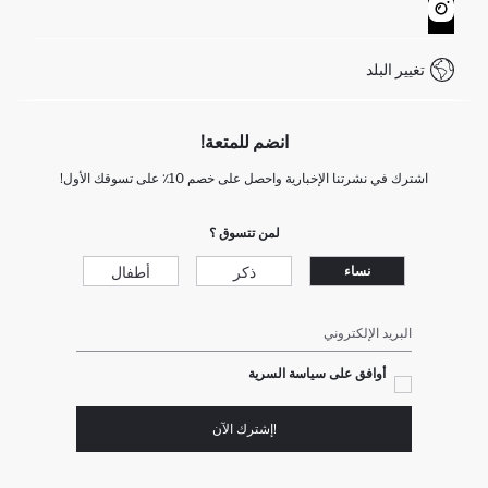
كيف يمكنك التسوق في ديفاكتو ؟
خدمة العملاء
WhatsApp +90 850 811 7300
تغيير البلد
انضم للمتعة!
اشترك في نشرتنا الإخبارية واحصل على خصم 10٪ على تسوقك الأول!
لمن تتسوق ؟
ذكر
أطفال
نساء
البريد الإلكتروني
أوافق على سياسة السرية
!إشترك الآن