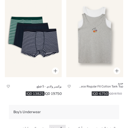
جديد
Boy 2 piece Regular Fit Cotton Tank Top
بوكسر ولادي - 5 قطع
13825 IQD
19750 IQD
6750 IQD
9750 IQD
Boy's Underwear