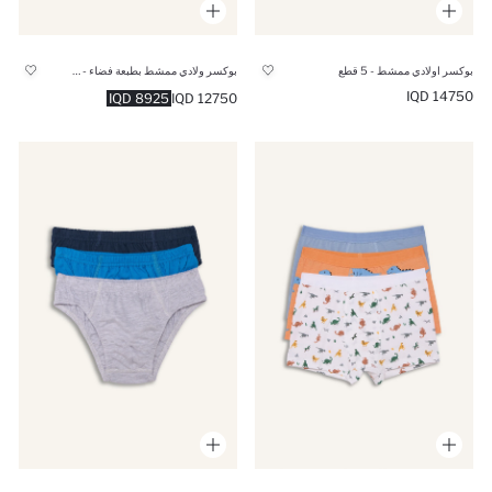
بوكسر اولادي ممشط - 5 قطع
بوكسر ولادي ممشط بطبعة فضاء - 3 قطع
14750 IQD
8925 IQD
12750 IQD