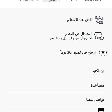
الصفحة الرئيسية
أولاد
ملابس
ملابس داخلية
الدفع عند الاستلام
استبدال في المتجر
اشتري أونلاين و استبدل من المتجر
ارجاع في غضون 30 يوماً
ديفاكتو
مؤسسي
مساعدة
تعرف علينا
الموارد البشرية
أسئلة تم تكرارها مؤخراً
تواصل معنا
GIFT CLUB
عمليات الارجاع و الاستبدال السهلة
تتبع الشحنة
نموذج الاتصال