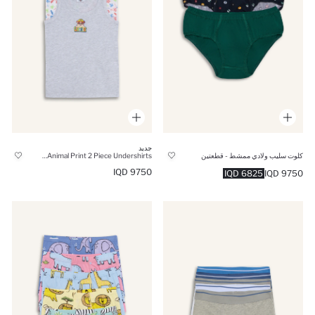
جديد
كلوت سليب ولادي ممشط - قطعتين
Boy Paw Patrol Animal Print 2 Piece Undershirts
9750 IQD
6825 IQD
9750 IQD