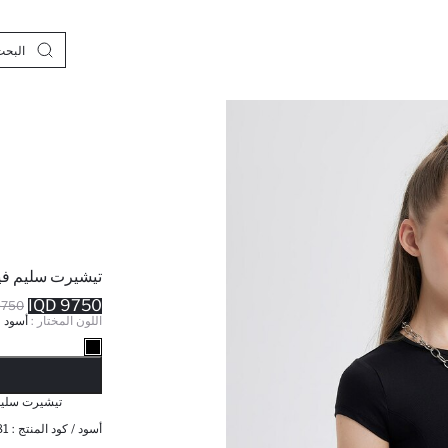
تيشيرت سليم ف
9750 IQD
50 IQD
اللون المختار :
أسود
نف
تيشيرت سلي
أسود / كود المنتج :
81