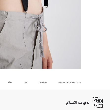
تيشيرت سليم فيت نص ردن
تي شيرت
ثياب
نساء
الدفع عند الاستلام