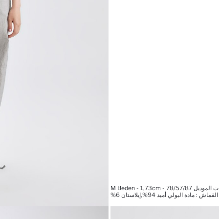
 M Beden - 1,73cm - 78/57/87
اش : مادة البولي أميد 94%,إيلاستان 6%