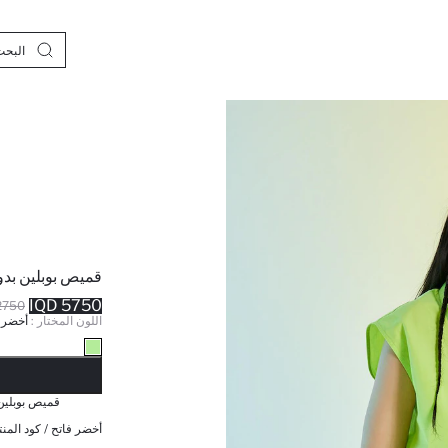
قميص بوبلين بد
5750 IQD
750 IQD
اللون المختار :
أخضر 
نف
قميص بوبلين
أخضر فاتح / كود المنت