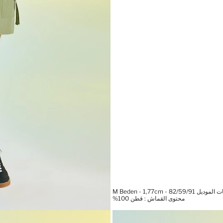
 M Beden - 1,77cm - 82/59/91
محتوى القماش : قطن 100%