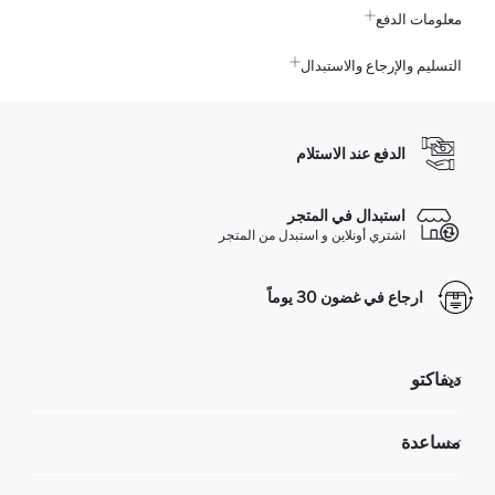
معلومات الدفع
التسليم والإرجاع والاستبدال
الدفع عند الاستلام
استبدال في المتجر
اشتري أونلاين و استبدل من المتجر
ارجاع في غضون 30 يوماً
ديفاكتو
مؤسسي
مساعدة
تعرف علينا
الموارد البشرية
أسئلة تم تكرارها مؤخراً