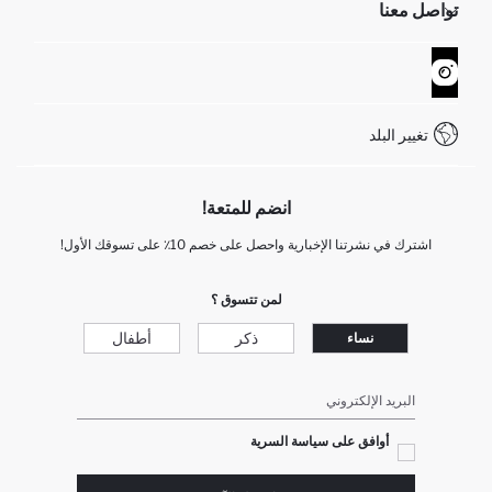
تواصل معنا
GIFT CLUB
عمليات الارجاع و الاستبدال السهلة
تتبع الشحنة
نموذج الاتصال
كيف يمكنك التسوق في ديفاكتو ؟
خدمة العملاء
WhatsApp +90 850 811 7300
تغيير البلد
انضم للمتعة!
اشترك في نشرتنا الإخبارية واحصل على خصم 10٪ على تسوقك الأول!
لمن تتسوق ؟
ذكر
أطفال
نساء
البريد الإلكتروني
أوافق على سياسة السرية