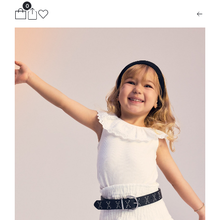
0
ion