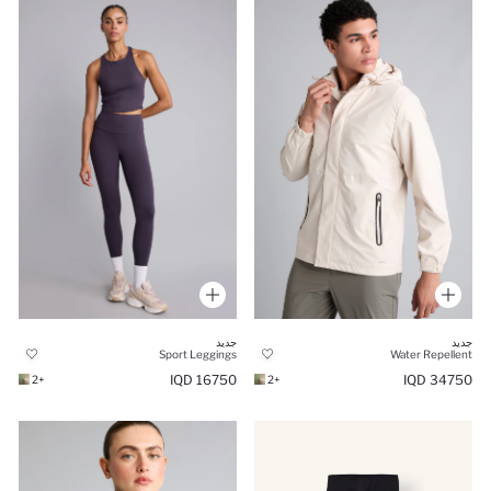
جديد
جديد
Sport Leggings
Water Repellent
16750 IQD
34750 IQD
+2
+2