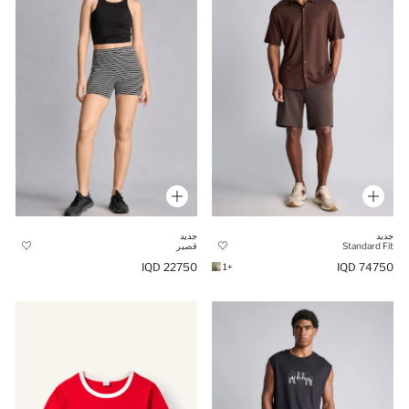
جديد
جديد
Standard Fit
قصير
22750 IQD
74750 IQD
+1