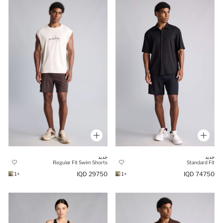
جديد
جديد
Standard Fit
Regular Fit Swim Shorts
74750 IQD
29750 IQD
+1
+1