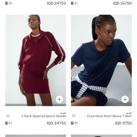
24750 IQD
16750 IQD
+2
+1
جديد
جديد
Standard Fit High Neck Zippered Sports Hoodie
Standard Fit Crew Neck Short Sleeve T-Shirt
34750 IQD
9750 IQD
+1
+9