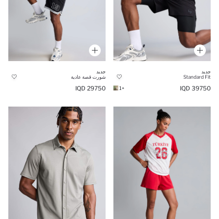
جديد
جديد
Standard Fit
شورت قصة عادية
29750 IQD
39750 IQD
+1