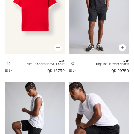
جديد
جديد
Slim Fit Short Sleeve T-Shirt
Regular Fit Swim Shorts
16750 IQD
29750 IQD
+5
+1