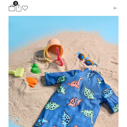
0
ion