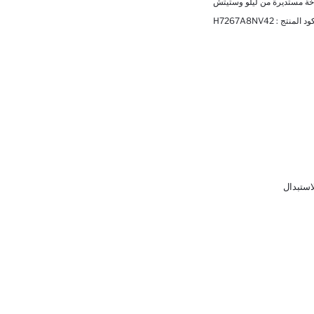
خة مستديرة من ليلو وستيتش
ود المنتج :
H7267A8NV42
لاستبدال