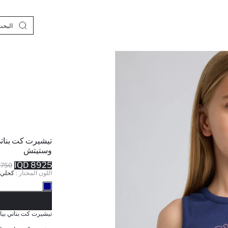
تيشيرت كت بناتي
وستيتش
8925 IQD
50 IQD
اللون المختار :
كحلي
نف
تيشيرت كت بناتي بيا