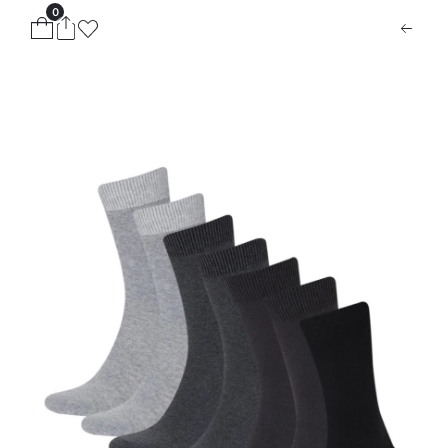
0
ion