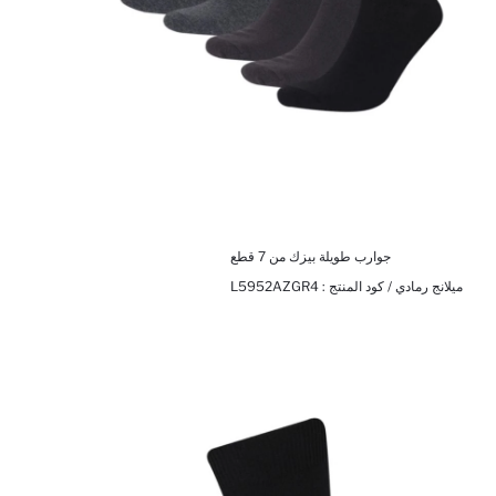
جوارب طويلة بيزك من 7 قطع
ميلانج رمادي / كود المنتج :
L5952AZGR4