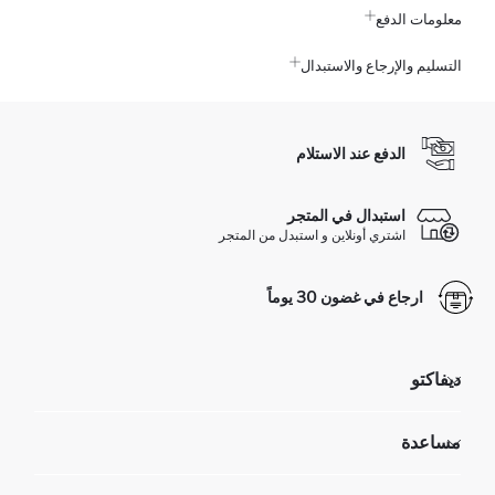
معلومات الدفع
التسليم والإرجاع والاستبدال
الدفع عند الاستلام
استبدال في المتجر
اشتري أونلاين و استبدل من المتجر
ارجاع في غضون 30 يوماً
ديفاكتو
مؤسسي
مساعدة
تعرف علينا
الموارد البشرية
أسئلة تم تكرارها مؤخراً