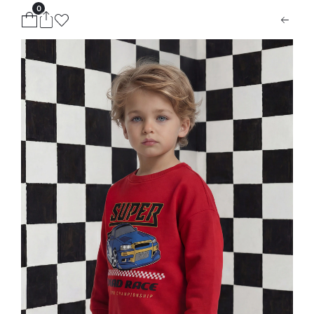
0
ion