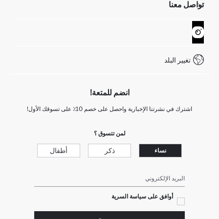
تواصل معنا
GIFT CLUB
عمليات الارجاع و الاستبدال السهلة
تتبع الشحنة
نموذج الاتصال
كيف يمكنك التسوق في ديفاكتو ؟
خدمة العملاء
WhatsApp +90 850 811 7300
تغيير البلد
انضم للمتعة!
اشترك في نشرتنا الإخبارية واحصل على خصم 10٪ على تسوقك الأول!
لمن تتسوق ؟
ذكر
أطفال
نساء
البريد الإلكتروني
أوافق على سياسة السرية