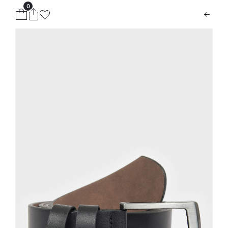
0
ion