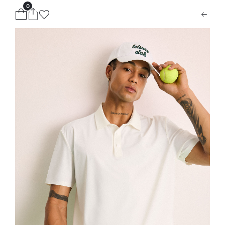
0
ion