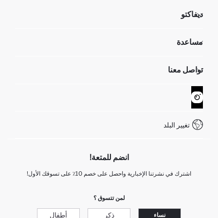
ديفاكتو
مؤسسي
مساعدة
تعرف علينا
الموارد البشرية
أسئلة تم تكرارها مؤخراً
تواصل معنا
GIFT CLUB
عمليات الارجاع و الاستبدال السهلة
تتبع الشحنة
نموذج الاتصال
كيف يمكنك التسوق في ديفاكتو ؟
خدمة العملاء
WhatsApp +90 850 811 7300
تغيير البلد
انضم للمتعة!
اشترك في نشرتنا الإخبارية واحصل على خصم 10٪ على تسوقك الأول!
لمن تتسوق ؟
ذكر
أطفال
نساء