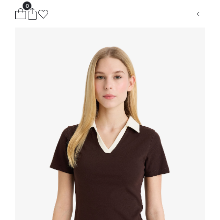
0
ion