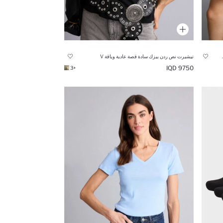
Oversize Fit 100% 
تيشيرت نص ردن بيزك سادة قصة عادية وياقة V
9750 IQD
+3