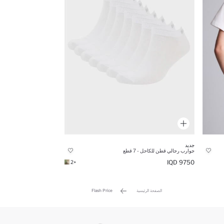
جديد
جوارب رجالي قطن للكاحل - 7 قطع
9750 IQD
+2
الصفحة الرئيسية
Flash Price