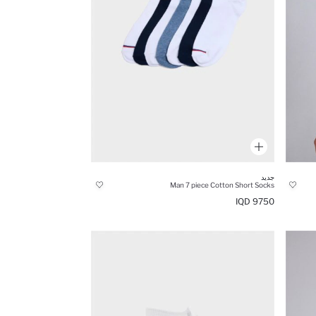
جديد
Man 7 piece Cotton Short Socks
9750 IQD