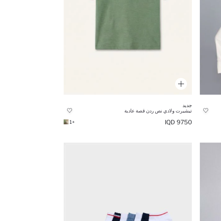
جديد
تيشيرت ولادي نص ردن قصة عادية
9750 IQD
+1