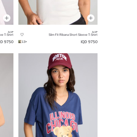
جديد
جديد
Slim Fit Ribana Short Sleeve T-Shirt
9750 IQD
9750 IQD
+13