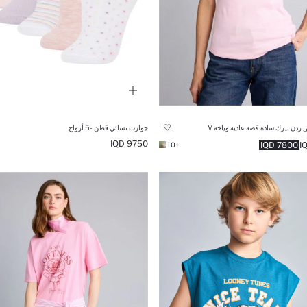
ردن بيزك سادة قصة عادية وياخة V
جوارب نسائي قطن -5 أزواج
9750 IQD
7800 IQD
+10