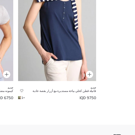
جديد
جديد
فانيلة قطن كحلي بياخة مستديرة مع أزرار بقصة عادية
كيمونه مضلع
6750 IQD
9750 IQD
+1