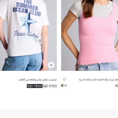
ة بيزك سادة قصة عادية بياخة دائرية
تيشيرت اوفر سايز وطبعة من الخلف
+3
7800 IQD
9750 IQD