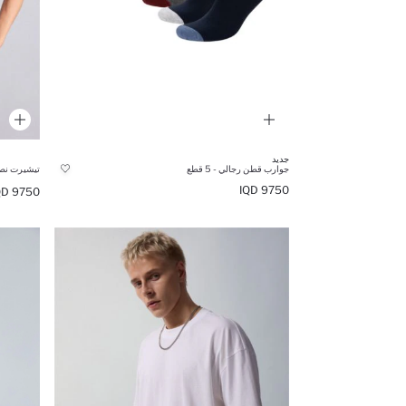
جديد
جوارب قطن رجالي - 5 قطع
تيشيرت نص 
9750 IQD
9750 IQD