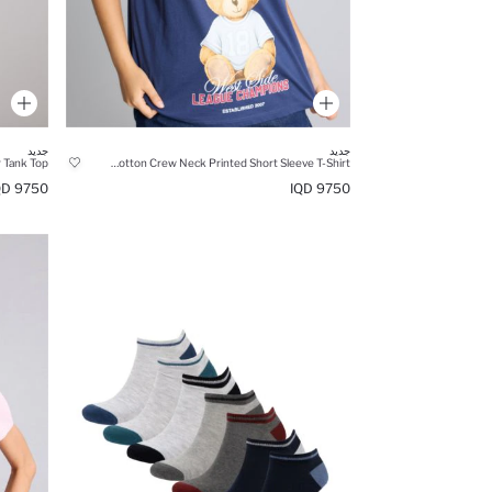
جديد
جديد
r Tank Top
Oversize Fit 100% Cotton Crew Neck Printed Short Sleeve T-Shirt
9750 IQD
9750 IQD