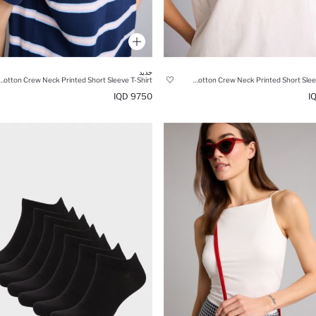
جديد
Cotton Crew Neck Printed Short Sleeve T-Shirt
Oversize Fit 100% Cotton Crew Neck Printed Short Sleeve T-Shirt
9750 IQD