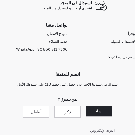
استبدال في المتجر
اشتري أونلاين و استبدل من المتجر
تواصل معنا
خراً
نموذج الاتصال
لاستبدال السهلة
خدمة العملاء
WhatsApp +90 850 811 7300
وق في ديفاكتو ؟
انضم للمتعة!
اشترك في نشرتنا الإخبارية واحصل على خصم 10٪ على تسوقك الأول!
لمن تتسوق ؟
نساء
ذكر
أطفال
البريد الإلكتروني