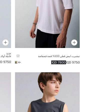
جديد
فانيلة أولا
تيشيرت ابيض قطن 100% قصة فضفاضة
9750 IQD
7800 IQD
9750 IQD
+4