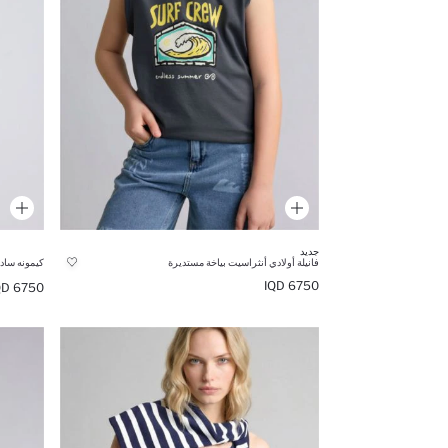
جديد
فانيلة أولادي أنثراسيت بياخة مستديرة
كيمونه ساد
6750 IQD
6750 IQD