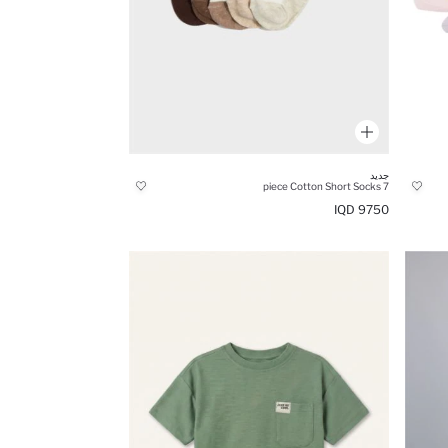
جديد
7 piece Cotton Short Socks
9750 IQD