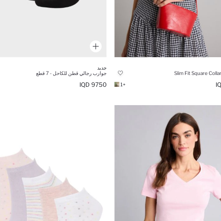
جديد
Slim Fit Square Colla
جوارب رجالي قطن للكاحل - 7 قطع
9750 IQD
+1