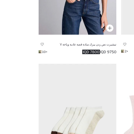
تيشيرت نص ردن بيزك سادة قصة عادية وياخة V
+2
7800 IQD
9750 IQD
+10