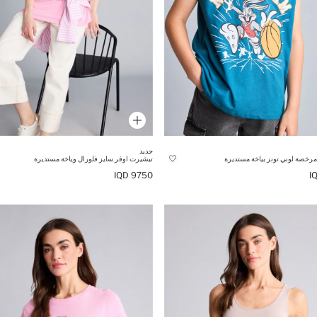
جديد
د مرخصة لوني تونز بياخة مستديرة
تيشيرت اوفر سايز فلورال وياخة مستديرة
9750 IQD